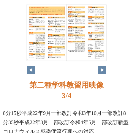
2
3
第二種学科教習用映像
3/4
8分15秒平成22年9月一部改訂令和3年10月一部改訂8
分35秒平成22年3月一部改訂令和4年5月一部改訂新型
コロナウィルス感染症流行期への対応